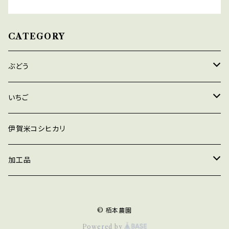
CATEGORY
ぶどう
デラウェア
いちご
巨峰
あきひめ
伊賀米コシヒカリ
シャインマスカット
紅ほっぺ
加工品
瀬戸ジャイアンツ
よつぼし
ジャム
© 栢本農園
マスカットベリーA
ほしうらら
ジュース
Powered by