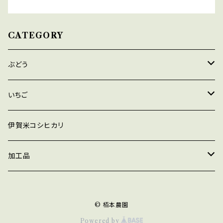
CATEGORY
ぶどう
デラウェア
いちご
巨峰
あきひめ
伊賀米コシヒカリ
シャインマスカット
紅ほっぺ
加工品
瀬戸ジャイアンツ
よつぼし
ジャム
© 栢本農園
マスカットベリーA
ほしうらら
ジュース
Powered by