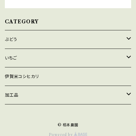
CATEGORY
ぶどう
デラウェア
いちご
巨峰
あきひめ
伊賀米コシヒカリ
シャインマスカット
紅ほっぺ
加工品
瀬戸ジャイアンツ
よつぼし
ジャム
© 栢本農園
マスカットベリーA
ほしうらら
ジュース
Powered by