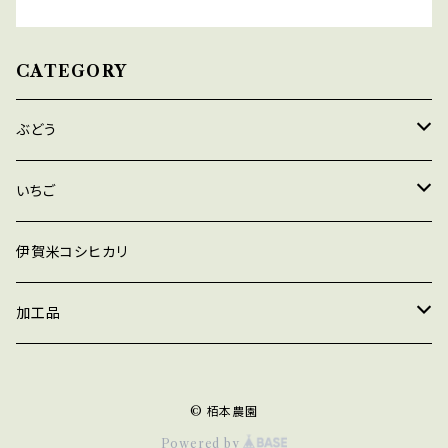
CATEGORY
ぶどう
デラウェア
いちご
巨峰
あきひめ
伊賀米コシヒカリ
シャインマスカット
紅ほっぺ
加工品
瀬戸ジャイアンツ
よつぼし
ジャム
© 栢本農園
マスカットベリーA
ほしうらら
ジュース
Powered by